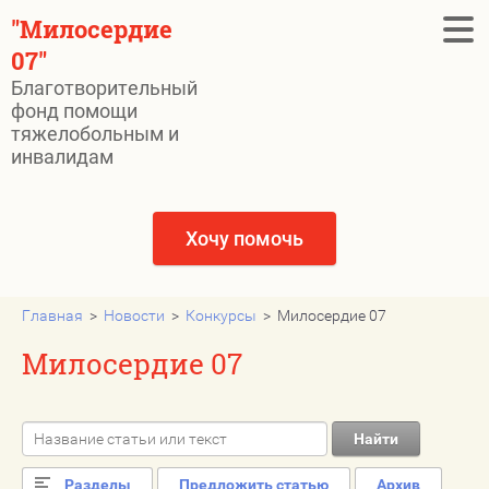
"Милосердие
07"
Благотворительный
фонд помощи
Главная
тяжелобольным и
инвалидам
СРОЧНО НУЖНА ПОМОЩЬ
Новости
Хочу помочь
Нам помогли
Государственные льготы при
Главная
  >  
Новости
  >  
Конкурсы
  >  Милосердие 07
пожертвования
Милосердие 07
Отчёты
Найти
Наши видео
Разделы
Предложить статью
Архив