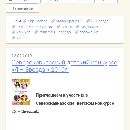
Наши фото
Календарь
Наши награды
Теги:
Дари добро
Милосердие 07
Я - Звезда
Контакты
актёрское искусство
вокал
гимнастика
конкурс
конкурс я - звезда
положение
танцы
Порталы исполнительных
органов государственной
власти КБР
28.02.2019
Северокавказский детский конкурсе
Напишите нам
«Я – Звезда!» 2019г.
Договор офферты
Условия оплаты
Приглашаем к участию в
Северокавказском детском конкурсе
Регистрация
«Я – Звезда!»