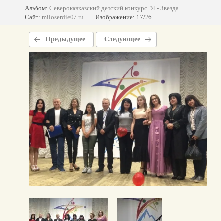
Альбом:
Северокавказский детский конкурс "Я - Звезда
Сайт:
miloserdie07.ru
Изображение: 17/26
Предыдущее
Следующее