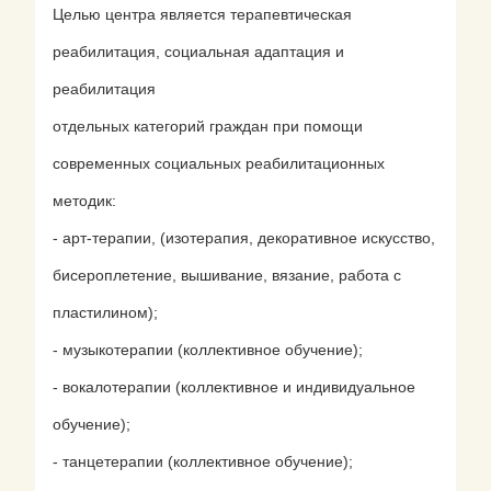
Наши фото
Целью центра является терапевтическая
Наши награды
реабилитация, социальная адаптация и
реабилитация
Контакты
отдельных категорий граждан при помощи
Порталы исполнительных
современных социальных реабилитационных
органов государственной
методик:
власти КБР
- арт-терапии, (изотерапия, декоративное искусство,
Напишите нам
бисероплетение, вышивание, вязание, работа с
Договор офферты
пластилином);
- музыкотерапии (коллективное обучение);
Условия оплаты
- вокалотерапии (коллективное и индивидуальное
Регистрация
обучение);
- танцетерапии (коллективное обучение);