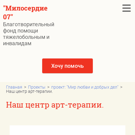
"Милосердие
07"
Благотворительный
фонд помощи
Главная
тяжелобольным и
инвалидам
СРОЧНО НУЖНА ПОМОЩЬ
Новости
Хочу помочь
Нам помогли
Государственные льготы при
Главная
  >  
Проекты
  >  
проект: "Мир любви и добрых дел"
  >  
Наш центр арт-терапии.
пожертвования
Наш центр арт-терапии.
Отчёты
Наши видео