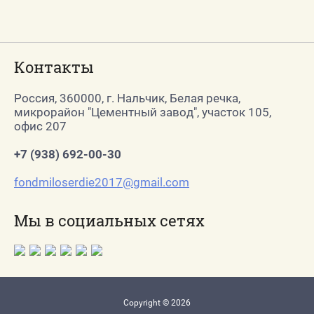
Наши фото
Наши награды
Контакты
Контакты
Порталы исполнительных
Россия, 360000, г. Нальчик, Белая речка,
микрорайон "Цементный завод", участок 105,
органов государственной
офис 207
власти КБР
+7 (938) 692-00-30
Напишите нам
fondmiloserdie2017@gmail.com
Договор офферты
Мы в социальных сетях
Условия оплаты
Регистрация
Copyright © 2026