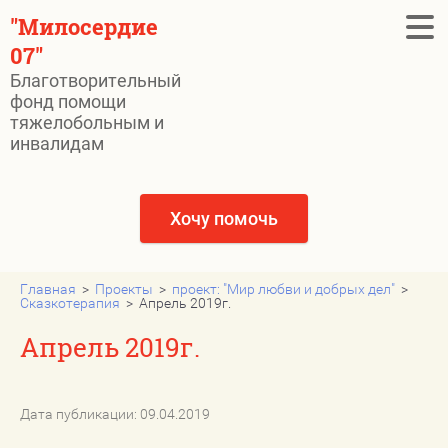
"Милосердие
07"
Благотворительный
фонд помощи
Главная
тяжелобольным и
инвалидам
СРОЧНО НУЖНА ПОМОЩЬ
Новости
Хочу помочь
Нам помогли
Государственные льготы при
Главная
  >  
Проекты
  >  
проект: "Мир любви и добрых дел"
  >  
Сказкотерапия
  >  Апрель 2019г.
пожертвования
Апрель 2019г.
Отчёты
Наши видео
Дата публикации: 09.04.2019